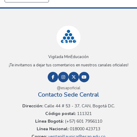
Vigilada MinEducación
¡Te invitamos a dejar tus comentarios en nuestros canales oficiales!
@esapoficial
Contacto Sede Central
Dirección:
Calle 44 # 53 - 37, CAN, Bogotá D.C.
Código postal:
111321
Línea Bogotá:
(+57) 601 7956110
Línea Nacional:
018000 423713
Correo:
ventanillaunica@esap.edu.co