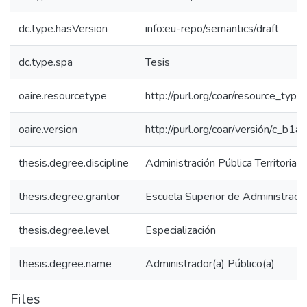
dc.type.hasVersion
info:eu-repo/semantics/draft
dc.type.spa
Tesis
oaire.resourcetype
http://purl.org/coar/resource_type
oaire.version
http://purl.org/coar/versión/c_b
thesis.degree.discipline
Administración Pública Territorial
thesis.degree.grantor
Escuela Superior de Administraci
thesis.degree.level
Especialización
thesis.degree.name
Administrador(a) Público(a)
Files