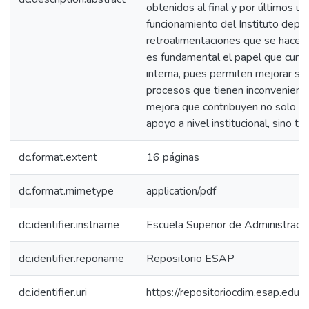
obtenidos al final y por últimos un
funcionamiento del Instituto depe
retroalimentaciones que se hacen 
es fundamental el papel que cumple
interna, pues permiten mejorar su 
procesos que tienen inconveniente
mejora que contribuyen no solo a 
apoyo a nivel institucional, sino t
dc.format.extent
16 páginas
dc.format.mimetype
application/pdf
dc.identifier.instname
Escuela Superior de Administraci
dc.identifier.reponame
Repositorio ESAP
dc.identifier.uri
https://repositoriocdim.esap.ed