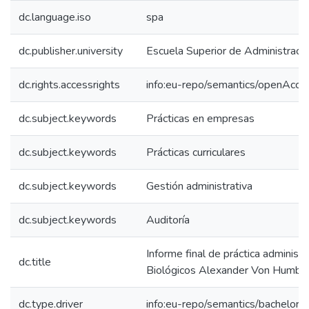
dc.language.iso
spa
dc.publisher.university
Escuela Superior de Administraci
dc.rights.accessrights
info:eu-repo/semantics/openAcce
dc.subject.keywords
Prácticas en empresas
dc.subject.keywords
Prácticas curriculares
dc.subject.keywords
Gestión administrativa
dc.subject.keywords
Auditoría
Informe final de práctica administr
dc.title
Biológicos Alexander Von Humbold
dc.type.driver
info:eu-repo/semantics/bachelorT