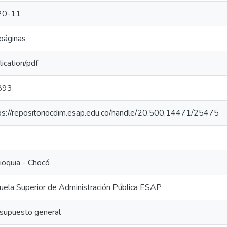
20-11
páginas
lication/pdf
893
ps://repositoriocdim.esap.edu.co/handle/20.500.14471/25475
ioquia - Chocó
uela Superior de Administración Pública ESAP
supuesto general