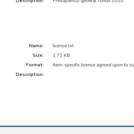
Description:
Presupuesto general Yondó 2020
Name:
license.txt
Size:
1.71 KB
Format:
Item-specific license agreed upon to s
Description: