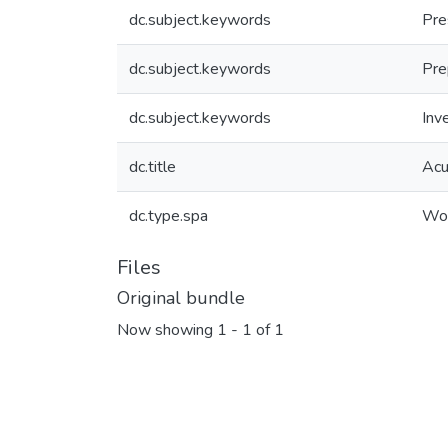
dc.subject.keywords
Pre
dc.subject.keywords
Pre
dc.subject.keywords
Inv
dc.title
Acu
dc.type.spa
Wor
Files
Original bundle
Now showing
1 - 1 of 1