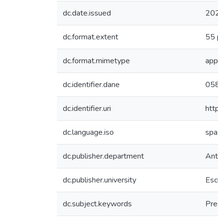
dc.date.issued
20
dc.format.extent
55 
dc.format.mimetype
app
dc.identifier.dane
05
dc.identifier.uri
htt
dc.language.iso
spa
dc.publisher.department
Ant
dc.publisher.university
Esc
dc.subject.keywords
Pre