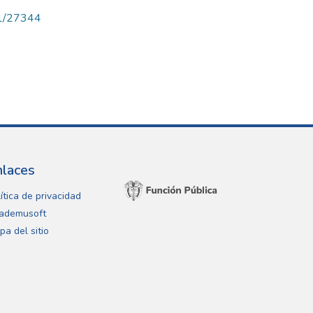
71/27344
nlaces
ítica de privacidad
ademusoft
pa del sitio