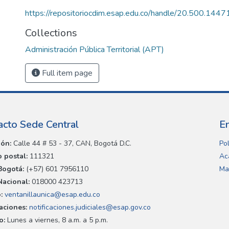
https://repositoriocdim.esap.edu.co/handle/20.500.144
Collections
Administración Pública Territorial (APT)
Full item page
acto Sede Central
E
ión:
Calle 44 # 53 - 37, CAN, Bogotá D.C.
Pol
 postal:
111321
Ac
Bogotá:
(+57) 601 7956110
Ma
Nacional:
018000 423713
:
ventanillaunica@esap.edu.co
caciones:
notificaciones.judiciales@esap.gov.co
o:
Lunes a viernes, 8 a.m. a 5 p.m.