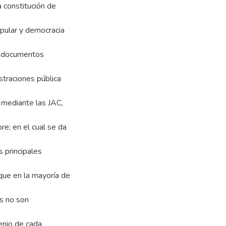
a constitución de
opular y democracia
 y documentos
straciones pública
l mediante las JAC,
e; en el cual se da
 principales
que en la mayoría de
es no son
ienio de cada