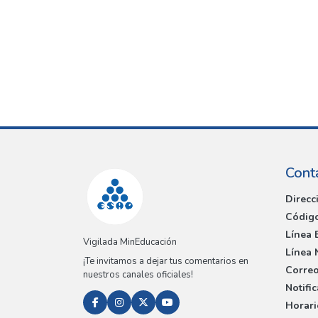
Cont
Direcc
Código
Línea 
Vigilada MinEducación
Línea 
¡Te invitamos a dejar tus comentarios en
Correo
nuestros canales oficiales!
Notifi
Horari