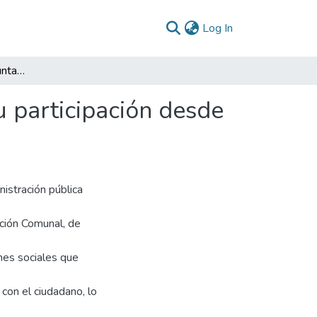
(current)
Log In
Debilitamiento de las juntas de acción comunal y su participación desde lo local a lo municipal
u participación desde
istración pública
ción Comunal, de
nes sociales que
con el ciudadano, lo