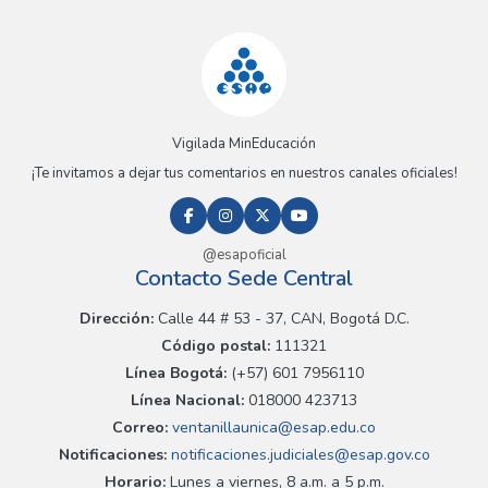
Vigilada MinEducación
¡Te invitamos a dejar tus comentarios en nuestros canales oficiales!
@esapoficial
Contacto Sede Central
Dirección:
Calle 44 # 53 - 37, CAN, Bogotá D.C.
Código postal:
111321
Línea Bogotá:
(+57) 601 7956110
Línea Nacional:
018000 423713
Correo:
ventanillaunica@esap.edu.co
Notificaciones:
notificaciones.judiciales@esap.gov.co
Horario:
Lunes a viernes, 8 a.m. a 5 p.m.