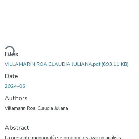
Loading...
Files
VILLAMARÍN ROA CLAUDIA JULIANA.pdf
(693.11 KB)
Date
2024-06
Authors
Villamarín Roa, Claudia Juliana
Abstract
La presente monografía se propone realizar un análisis