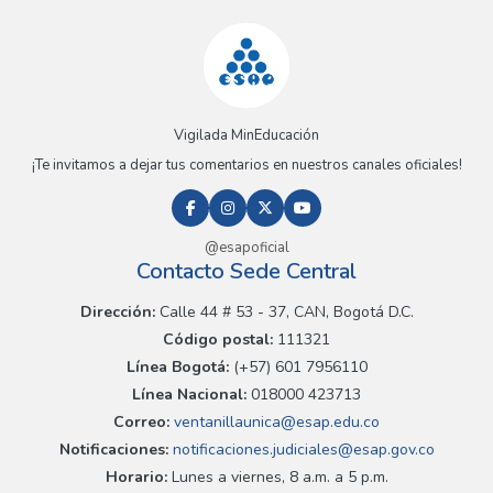
Vigilada MinEducación
¡Te invitamos a dejar tus comentarios en nuestros canales oficiales!
@esapoficial
Contacto Sede Central
Dirección:
Calle 44 # 53 - 37, CAN, Bogotá D.C.
Código postal:
111321
Línea Bogotá:
(+57) 601 7956110
Línea Nacional:
018000 423713
Correo:
ventanillaunica@esap.edu.co
Notificaciones:
notificaciones.judiciales@esap.gov.co
Horario:
Lunes a viernes, 8 a.m. a 5 p.m.