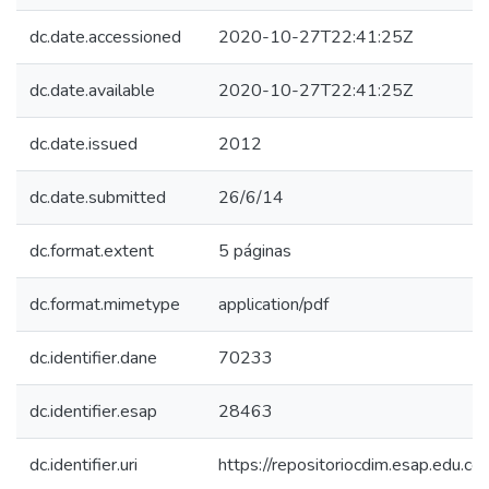
dc.date.accessioned
2020-10-27T22:41:25Z
dc.date.available
2020-10-27T22:41:25Z
dc.date.issued
2012
dc.date.submitted
26/6/14
dc.format.extent
5 páginas
dc.format.mimetype
application/pdf
dc.identifier.dane
70233
dc.identifier.esap
28463
dc.identifier.uri
https://repositoriocdim.esap.edu.