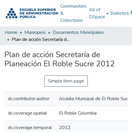
Communities
All of
&
Statistics
DSpace
Collections
Home
Municipios
Documentos Municipales
Plan de acción Secretaría de Planeación El Roble Sucre 2012
Plan de acción Secretaría de
Planeación El Roble Sucre 2012
Simple item page
dc.contributor.author
Alcadia Municipal de El Roble Sucre
dc.coverage.spatial
El Roble Colombia
dc.coverage.temporal
2012