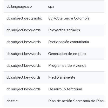
dc.language.iso
spa
dc.subject.geographic
El Roble Sucre Colombia
dc.subject.keywords
Proyectos sociales
dc.subject.keywords
Participación comunitaria
dc.subject.keywords
Generación de empleo
dc.subject.keywords
Programas de vivienda
dc.subject.keywords
Medio ambiente
dc.subject.keywords
Desarrollo territorial
dc.title
Plan de acción Secretaría de Plane