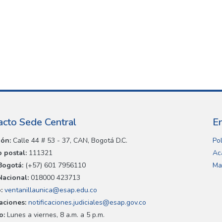
acto Sede Central
E
ión:
Calle 44 # 53 - 37, CAN, Bogotá D.C.
Pol
 postal:
111321
Ac
Bogotá:
(+57) 601 7956110
Ma
Nacional:
018000 423713
:
ventanillaunica@esap.edu.co
caciones:
notificaciones.judiciales@esap.gov.co
o:
Lunes a viernes, 8 a.m. a 5 p.m.