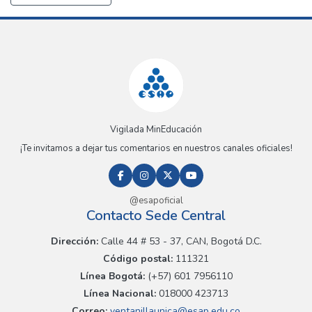
Vigilada MinEducación
¡Te invitamos a dejar tus comentarios en nuestros canales oficiales!
@esapoficial
Contacto Sede Central
Dirección:
Calle 44 # 53 - 37, CAN, Bogotá D.C.
Código postal:
111321
Línea Bogotá:
(+57) 601 7956110
Línea Nacional:
018000 423713
Correo:
ventanillaunica@esap.edu.co