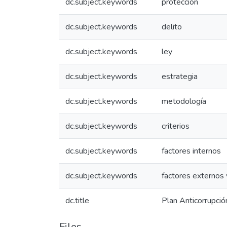
dc.subject.keywords
protección
dc.subject.keywords
delito
dc.subject.keywords
ley
dc.subject.keywords
estrategia
dc.subject.keywords
metodología
dc.subject.keywords
criterios
dc.subject.keywords
factores internos
dc.subject.keywords
factores externos 
dc.title
Plan Anticorrupci
Files