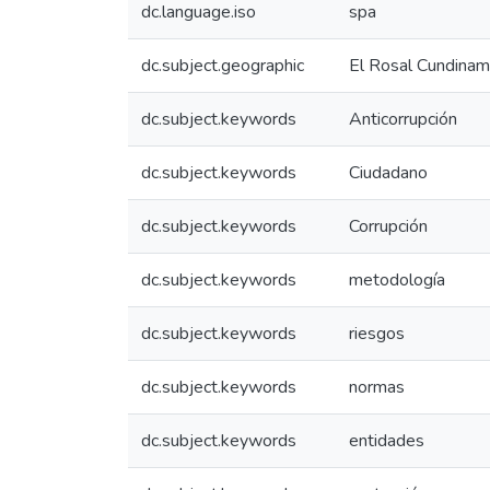
dc.language.iso
spa
dc.subject.geographic
El Rosal Cundinam
dc.subject.keywords
Anticorrupción
dc.subject.keywords
Ciudadano
dc.subject.keywords
Corrupción
dc.subject.keywords
metodología
dc.subject.keywords
riesgos
dc.subject.keywords
normas
dc.subject.keywords
entidades