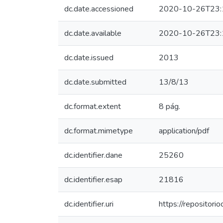
dc.date.accessioned
2020-10-26T23:
dc.date.available
2020-10-26T23:
dc.date.issued
2013
dc.date.submitted
13/8/13
dc.format.extent
8 pág.
dc.format.mimetype
application/pdf
dc.identifier.dane
25260
dc.identifier.esap
21816
dc.identifier.uri
https://repositor