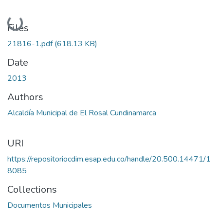
Loading...
Files
21816-1.pdf
(618.13 KB)
Date
2013
Authors
Alcaldía Municipal de El Rosal Cundinamarca
URI
https://repositoriocdim.esap.edu.co/handle/20.500.14471/1
8085
Collections
Documentos Municipales