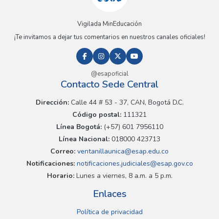
Vigilada MinEducación
¡Te invitamos a dejar tus comentarios en nuestros canales oficiales!
@esapoficial
Contacto Sede Central
Dirección:
Calle 44 # 53 - 37, CAN, Bogotá D.C.
Código postal:
111321
Línea Bogotá:
(+57) 601 7956110
Línea Nacional:
018000 423713
Correo:
ventanillaunica@esap.edu.co
Notificaciones:
notificaciones.judiciales@esap.gov.co
Horario:
Lunes a viernes, 8 a.m. a 5 p.m.
Enlaces
Política de privacidad