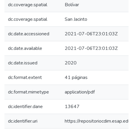
dc.coverage.spatial
Bolívar
dc.coverage.spatial
San Jacinto
dc.date.accessioned
2021-07-06T23:01:03Z
dc.date.available
2021-07-06T23:01:03Z
dc.date.issued
2020
dc.format.extent
41 páginas
dc.format.mimetype
application/pdf
dc.identifier.dane
13647
dc.identifier.uri
https://repositoriocdim.esap.e