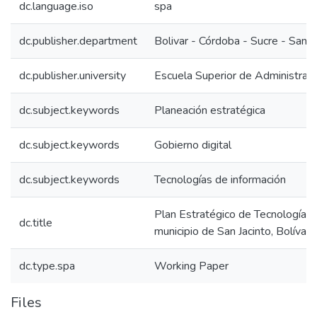
dc.language.iso
spa
dc.publisher.department
Bolivar - Córdoba - Sucre - San 
dc.publisher.university
Escuela Superior de Administrac
dc.subject.keywords
Planeación estratégica
dc.subject.keywords
Gobierno digital
dc.subject.keywords
Tecnologías de información
Plan Estratégico de Tecnologías 
dc.title
municipio de San Jacinto, Bolívar
dc.type.spa
Working Paper
Files