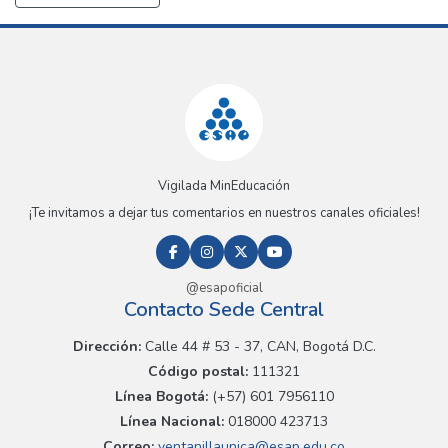
Vigilada MinEducación
¡Te invitamos a dejar tus comentarios en nuestros canales oficiales!
@esapoficial
Contacto Sede Central
Dirección:
Calle 44 # 53 - 37, CAN, Bogotá D.C.
Código postal:
111321
Línea Bogotá:
(+57) 601 7956110
Línea Nacional:
018000 423713
Correo:
ventanillaunica@esap.edu.co