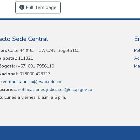
Full item page
acto Sede Central
E
ión:
Calle 44 # 53 - 37, CAN, Bogotá D.C.
Pol
 postal:
111321
Ac
Bogotá:
(+57) 601 7956110
Ma
Nacional:
018000 423713
:
ventanillaunica@esap.edu.co
caciones:
notificaciones.judiciales@esap.gov.co
o:
Lunes a viernes, 8 a.m. a 5 p.m.