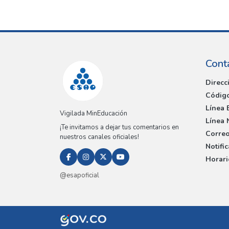
Cont
Direcc
Código
Línea 
Vigilada MinEducación
Línea 
¡Te invitamos a dejar tus comentarios en
Correo
nuestros canales oficiales!
Notifi
Horari
@esapoficial