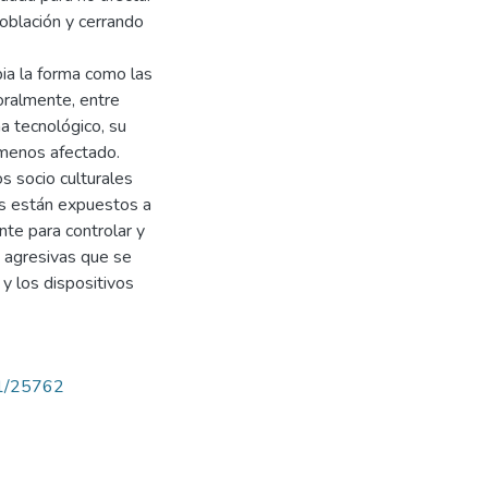
población y cerrando
ia la forma como las
oralmente, entre
a tecnológico, su
 menos afectado.
s socio culturales
es están expuestos a
nte para controlar y
y agresivas que se
 y los dispositivos
71/25762