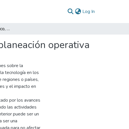
(current)
Log In
Pensamiento estratégico, planeación estratégica y planeación operativa
planeación operativa
nes sobre la
la tecnología en los
e regiones o países,
tes y el impacto en
ctado por los avances
ndo las actividades
nterior puede ser un
a ser una
uada para no afectar