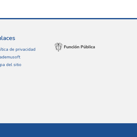
nlaces
ítica de privacidad
ademusoft
pa del sitio