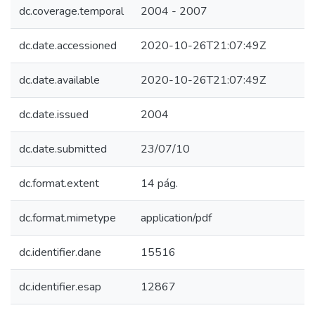
dc.coverage.temporal
2004 - 2007
dc.date.accessioned
2020-10-26T21:07:49Z
dc.date.available
2020-10-26T21:07:49Z
dc.date.issued
2004
dc.date.submitted
23/07/10
dc.format.extent
14 pág.
dc.format.mimetype
application/pdf
dc.identifier.dane
15516
dc.identifier.esap
12867