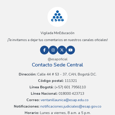
Vigilada MinEducación
¡Te invitamos a dejar tus comentarios en nuestros canales oficiales!
@esapoficial
Contacto Sede Central
Dirección:
Calle 44 # 53 - 37, CAN, Bogotá D.C.
Código postal:
111321
Línea Bogotá:
(+57) 601 7956110
Línea Nacional:
018000 423713
Correo:
ventanillaunica@esap.edu.co
Notificaciones:
notificaciones.judiciales@esap.gov.co
Horario:
Lunes a viernes, 8 a.m. a 5 p.m.