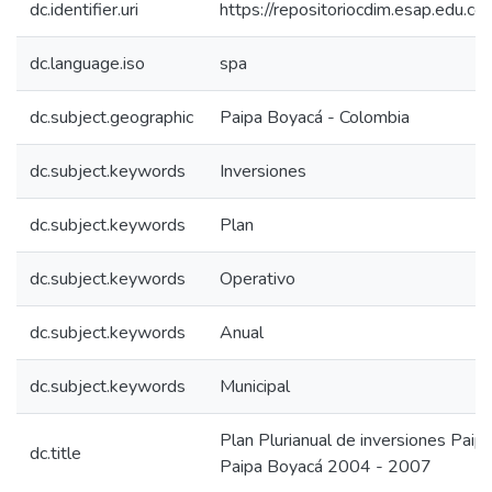
dc.identifier.uri
https://repositoriocdim.esap.edu.
dc.language.iso
spa
dc.subject.geographic
Paipa Boyacá - Colombia
dc.subject.keywords
Inversiones
dc.subject.keywords
Plan
dc.subject.keywords
Operativo
dc.subject.keywords
Anual
dc.subject.keywords
Municipal
Plan Plurianual de inversiones Pai
dc.title
Paipa Boyacá 2004 - 2007