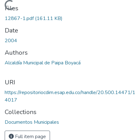
Loading...
Files
12867-1.pdf
(161.11 KB)
Date
2004
Authors
Alcaldía Municipal de Paipa Boyacá
URI
https://repositoriocdim.esap.edu.co/handle/20.500.14471/1
4017
Collections
Documentos Municipales
Full item page