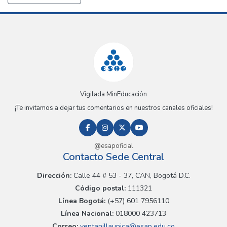
Vigilada MinEducación
¡Te invitamos a dejar tus comentarios en nuestros canales oficiales!
@esapoficial
Contacto Sede Central
Dirección:
Calle 44 # 53 - 37, CAN, Bogotá D.C.
Código postal:
111321
Línea Bogotá:
(+57) 601 7956110
Línea Nacional:
018000 423713
Correo:
ventanillaunica@esap.edu.co