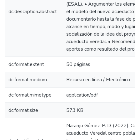
(ESAL). • Argumentar los element
dc.description.abstract
el modelo del nuevo acueducto ve
documentarlo hasta la fase de pref
alcance en tiempo, modo y lugar). 
socialización de la idea del proyect
acueducto veredal. • Recomendar l
aportes como resultado del proye
dc.format.extent
50 páginas
dc.format.medium
Recurso en línea / Electrónico
dc.format.mimetype
application/pdf
dc.format.size
573 KB
Naranjo Gómez, P. D. (2022). Conf
acueducto Veredal centro poblado