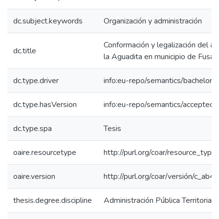
dc.subject.keywords
Organización y administración
Conformación y legalización del a
dc.title
la Aguadita en municipio de Fusa
dc.type.driver
info:eu-repo/semantics/bachelorT
dc.type.hasVersion
info:eu-repo/semantics/acceptedV
dc.type.spa
Tesis
oaire.resourcetype
http://purl.org/coar/resource_type
oaire.version
http://purl.org/coar/versión/c_a
thesis.degree.discipline
Administración Pública Territorial