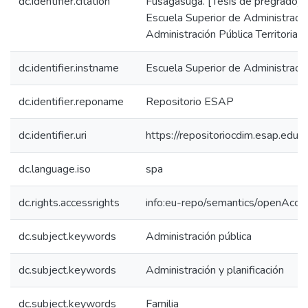
dc.identifier.citation
Fusagasugá. [Tesis de pregrado].
Escuela Superior de Administració
Administración Pública Territorial
dc.identifier.instname
Escuela Superior de Administraci
dc.identifier.reponame
Repositorio ESAP
dc.identifier.uri
https://repositoriocdim.esap.ed
dc.language.iso
spa
dc.rights.accessrights
info:eu-repo/semantics/openAcce
dc.subject.keywords
Administración pública
dc.subject.keywords
Administración y planificación
dc.subject.keywords
Familia