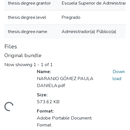
thesis.degree.grantor
Escuela Superior de Administraci
thesis.degree.level
Pregrado
thesis.degree.name
Administrador(a) Público(a)
Files
Original bundle
Now showing
1 - 1 of 1
Name:
Down
NARANJO GÓMEZ PAULA
load
DANIELA.pdf
Size:
573.62 KB
ding...
Format:
Adobe Portable Document
Format