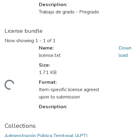
Description:
Trabajo de grado - Pregrado
License bundle
Now showing
1 - 1 of 1
Name:
Down
license.txt
load
Size:
1.71 KB
Format:
ding...
Item-specific license agreed
upon to submission
Description:
Collections
Administración Pública Territorial (APT)