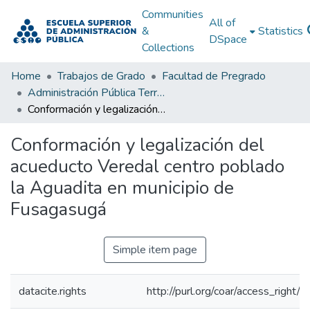
Communities
All of
&
Statistics
DSpace
Collections
Home
Trabajos de Grado
Facultad de Pregrado
Administración Pública Territorial (APT)
Conformación y legalización del acueducto Veredal centro poblado la Aguadita en municipio de Fusagasugá
Conformación y legalización del
acueducto Veredal centro poblado
la Aguadita en municipio de
Fusagasugá
Simple item page
datacite.rights
http://purl.org/coar/access_right/c