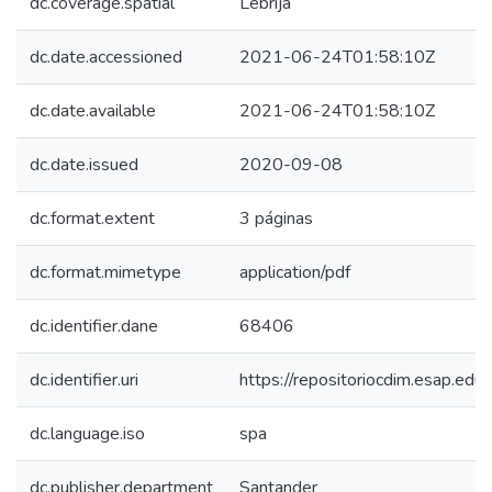
dc.coverage.spatial
Lebrija
dc.date.accessioned
2021-06-24T01:58:10Z
dc.date.available
2021-06-24T01:58:10Z
dc.date.issued
2020-09-08
dc.format.extent
3 páginas
dc.format.mimetype
application/pdf
dc.identifier.dane
68406
dc.identifier.uri
https://repositoriocdim.esap.e
dc.language.iso
spa
dc.publisher.department
Santander