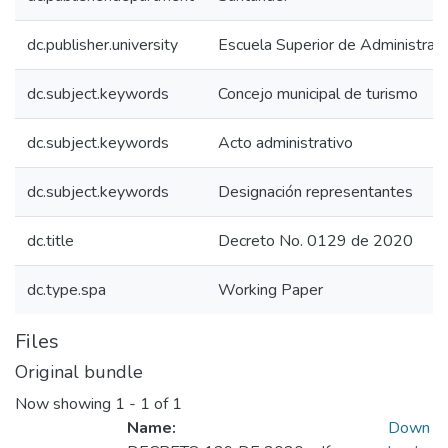
dc.publisher.university
Escuela Superior de Administrac
dc.subject.keywords
Concejo municipal de turismo
dc.subject.keywords
Acto administrativo
dc.subject.keywords
Designación representantes
dc.title
Decreto No. 0129 de 2020
dc.type.spa
Working Paper
Files
Original bundle
Now showing
1 - 1 of 1
Name:
Down