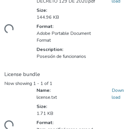
DECRETO 129 DE 2020.pdf
load
Size:
144.96 KB
Format:
ding...
Adobe Portable Document
Format
Description:
Posesión de funcionarios
License bundle
Now showing
1 - 1 of 1
Name:
Down
license.txt
load
Size:
1.71 KB
Format:
ding...