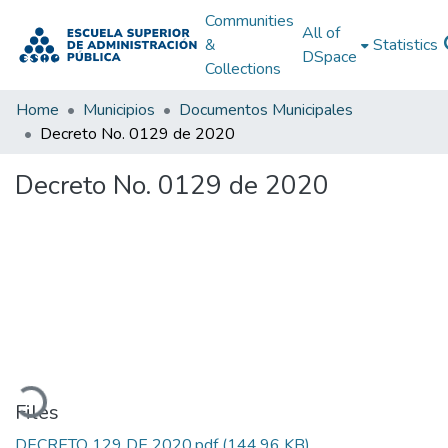
Communities
All of
&
Statistics
DSpace
Collections
Home
Municipios
Documentos Municipales
Decreto No. 0129 de 2020
Decreto No. 0129 de 2020
oading...
Files
DECRETO 129 DE 2020.pdf
(144.96 KB)