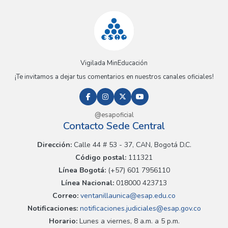
Vigilada MinEducación
¡Te invitamos a dejar tus comentarios en nuestros canales oficiales!
@esapoficial
Contacto Sede Central
Dirección:
Calle 44 # 53 - 37, CAN, Bogotá D.C.
Código postal:
111321
Línea Bogotá:
(+57) 601 7956110
Línea Nacional:
018000 423713
Correo:
ventanillaunica@esap.edu.co
Notificaciones:
notificaciones.judiciales@esap.gov.co
Horario:
Lunes a viernes, 8 a.m. a 5 p.m.