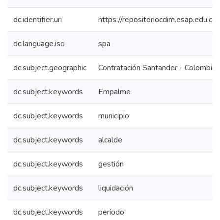
dc.identifier.uri
https://repositoriocdim.esap.edu.
dc.language.iso
spa
dc.subject.geographic
Contratación Santander - Colombia
dc.subject.keywords
Empalme
dc.subject.keywords
municipio
dc.subject.keywords
alcalde
dc.subject.keywords
gestión
dc.subject.keywords
liquidación
dc.subject.keywords
periodo