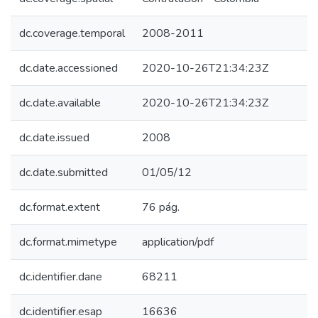
dc.coverage.temporal
2008-2011
dc.date.accessioned
2020-10-26T21:34:23Z
dc.date.available
2020-10-26T21:34:23Z
dc.date.issued
2008
dc.date.submitted
01/05/12
dc.format.extent
76 pág.
dc.format.mimetype
application/pdf
dc.identifier.dane
68211
dc.identifier.esap
16636