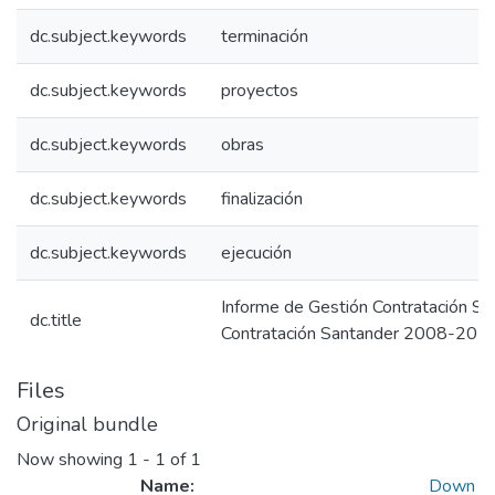
dc.subject.keywords
terminación
dc.subject.keywords
proyectos
dc.subject.keywords
obras
dc.subject.keywords
finalización
dc.subject.keywords
ejecución
Informe de Gestión Contratación S
dc.title
Contratación Santander 2008-201
Files
Original bundle
Now showing
1 - 1 of 1
Name:
Down