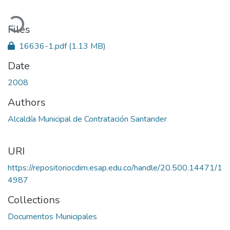
Loading...
Files
16636-1.pdf
(1.13 MB)
Date
2008
Authors
Alcaldía Municipal de Contratación Santander
URI
https://repositoriocdim.esap.edu.co/handle/20.500.14471/1
4987
Collections
Documentos Municipales