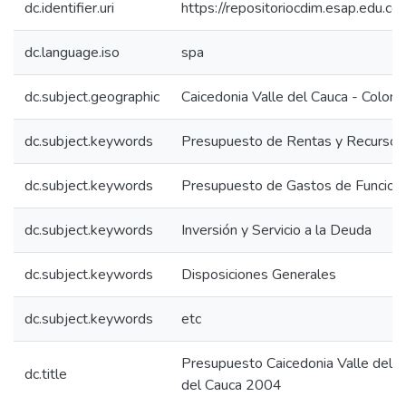
dc.identifier.uri
https://repositoriocdim.esap.edu.
dc.language.iso
spa
dc.subject.geographic
Caicedonia Valle del Cauca - Colom
dc.subject.keywords
Presupuesto de Rentas y Recursos 
dc.subject.keywords
Presupuesto de Gastos de Funcion
dc.subject.keywords
Inversión y Servicio a la Deuda
dc.subject.keywords
Disposiciones Generales
dc.subject.keywords
etc
Presupuesto Caicedonia Valle del C
dc.title
del Cauca 2004