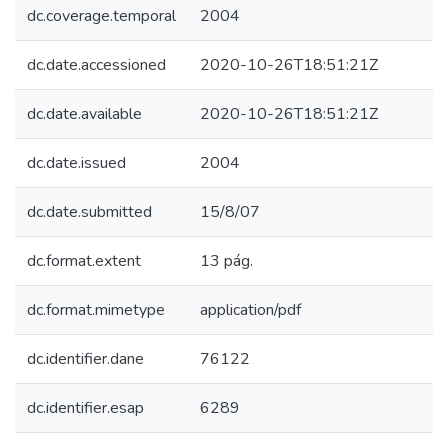
dc.coverage.temporal
2004
dc.date.accessioned
2020-10-26T18:51:21Z
dc.date.available
2020-10-26T18:51:21Z
dc.date.issued
2004
dc.date.submitted
15/8/07
dc.format.extent
13 pág.
dc.format.mimetype
application/pdf
dc.identifier.dane
76122
dc.identifier.esap
6289