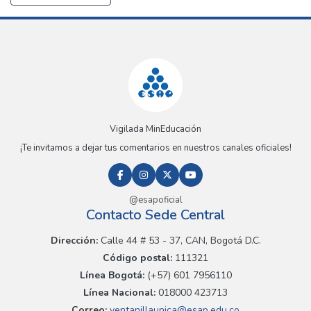
Vigilada MinEducación
¡Te invitamos a dejar tus comentarios en nuestros canales oficiales!
@esapoficial
Contacto Sede Central
Dirección:
Calle 44 # 53 - 37, CAN, Bogotá D.C.
Código postal:
111321
Línea Bogotá:
(+57) 601 7956110
Línea Nacional:
018000 423713
Correo:
ventanillaunica@esap.edu.co