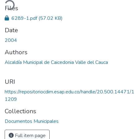
ading...
Files
6289-1.pdf
(57.02 KB)
Date
2004
Authors
Alcaldía Municipal de Caicedonia Valle del Cauca
URI
https://repositoriocdim.esap.edu.co/handle/20.500.14471/1
1209
Collections
Documentos Municipales
Full item page