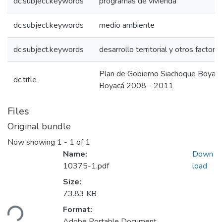
dc.subject.keywords
programas de vivienda
dc.subject.keywords
medio ambiente
dc.subject.keywords
desarrollo territorial y otros factore
Plan de Gobierno Siachoque Boyac
dc.title
Boyacá 2008 - 2011
Files
Original bundle
Now showing
1 - 1 of 1
Name:
Down
10375-1.pdf
load
Size:
73.83 KB
ding...
Format:
Adobe Portable Document