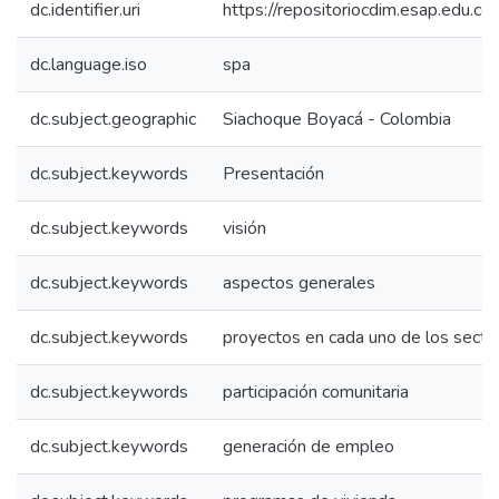
dc.identifier.uri
https://repositoriocdim.esap.edu.
dc.language.iso
spa
dc.subject.geographic
Siachoque Boyacá - Colombia
dc.subject.keywords
Presentación
dc.subject.keywords
visión
dc.subject.keywords
aspectos generales
dc.subject.keywords
proyectos en cada uno de los secto
dc.subject.keywords
participación comunitaria
dc.subject.keywords
generación de empleo