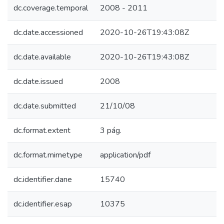
dc.coverage.temporal
2008 - 2011
dc.date.accessioned
2020-10-26T19:43:08Z
dc.date.available
2020-10-26T19:43:08Z
dc.date.issued
2008
dc.date.submitted
21/10/08
dc.format.extent
3 pág.
dc.format.mimetype
application/pdf
dc.identifier.dane
15740
dc.identifier.esap
10375