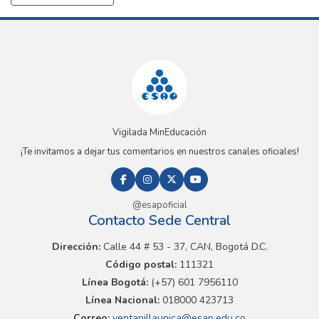
Vigilada MinEducación
¡Te invitamos a dejar tus comentarios en nuestros canales oficiales!
@esapoficial
Contacto Sede Central
Dirección:
Calle 44 # 53 - 37, CAN, Bogotá D.C.
Código postal:
111321
Línea Bogotá:
(+57) 601 7956110
Línea Nacional:
018000 423713
Correo:
ventanillaunica@esap.edu.co