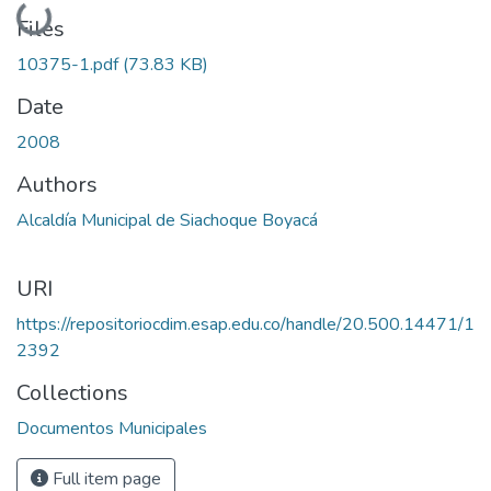
Loading...
Files
10375-1.pdf
(73.83 KB)
Date
2008
Authors
Alcaldía Municipal de Siachoque Boyacá
URI
https://repositoriocdim.esap.edu.co/handle/20.500.14471/1
2392
Collections
Documentos Municipales
Full item page