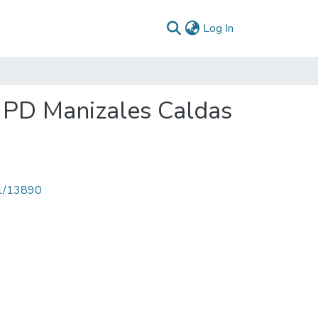
(current)
Log In
: PD Manizales Caldas
71/13890