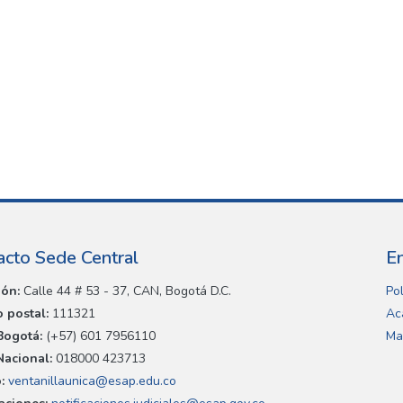
acto Sede Central
E
ión:
Calle 44 # 53 - 37, CAN, Bogotá D.C.
Pol
 postal:
111321
Ac
Bogotá:
(+57) 601 7956110
Ma
Nacional:
018000 423713
:
ventanillaunica@esap.edu.co