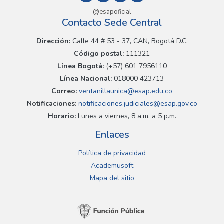
@esapoficial
Contacto Sede Central
Dirección:
Calle 44 # 53 - 37, CAN, Bogotá D.C.
Código postal:
111321
Línea Bogotá:
(+57) 601 7956110
Línea Nacional:
018000 423713
Correo:
ventanillaunica@esap.edu.co
Notificaciones:
notificaciones.judiciales@esap.gov.co
Horario:
Lunes a viernes, 8 a.m. a 5 p.m.
Enlaces
Política de privacidad
Academusoft
Mapa del sitio