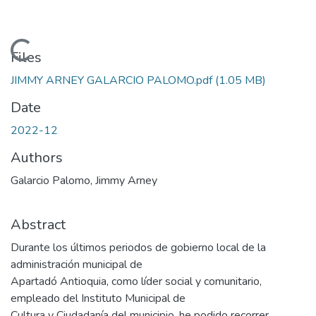
Loading...
Files
JIMMY ARNEY GALARCIO PALOMO.pdf
(1.05 MB)
Date
2022-12
Authors
Galarcio Palomo, Jimmy Arney
Abstract
Durante los últimos periodos de gobierno local de la
administración municipal de
Apartadó Antioquia, como líder social y comunitario,
empleado del Instituto Municipal de
Cultura y Ciudadanía del municipio, he podido recorrer