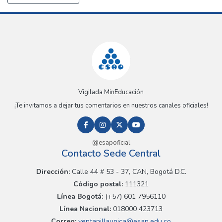
Vigilada MinEducación
¡Te invitamos a dejar tus comentarios en nuestros canales oficiales!
@esapoficial
Contacto Sede Central
Dirección:
Calle 44 # 53 - 37, CAN, Bogotá D.C.
Código postal:
111321
Línea Bogotá:
(+57) 601 7956110
Línea Nacional:
018000 423713
Correo:
ventanillaunica@esap.edu.co