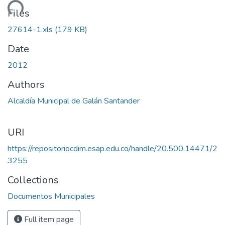
ading...
Files
27614-1.xls
(179 KB)
Date
2012
Authors
Alcaldía Municipal de Galán Santander
URI
https://repositoriocdim.esap.edu.co/handle/20.500.14471/2
3255
Collections
Documentos Municipales
Full item page