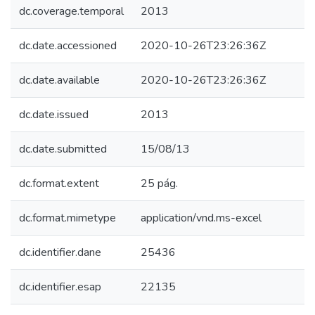
dc.coverage.temporal
2013
dc.date.accessioned
2020-10-26T23:26:36Z
dc.date.available
2020-10-26T23:26:36Z
dc.date.issued
2013
dc.date.submitted
15/08/13
dc.format.extent
25 pág.
dc.format.mimetype
application/vnd.ms-excel
dc.identifier.dane
25436
dc.identifier.esap
22135