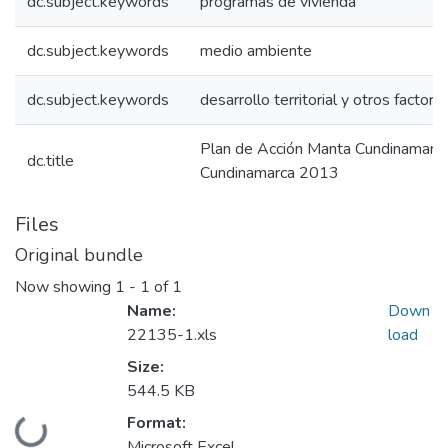
dc.subject.keywords
programas de vivienda
dc.subject.keywords
medio ambiente
dc.subject.keywords
desarrollo territorial y otros factore
Plan de Acción Manta Cundinamarc
dc.title
Cundinamarca 2013
Files
Original bundle
Now showing
1 - 1 of 1
Name:
Down
22135-1.xls
load
Size:
544.5 KB
Format:
Loading...
Microsoft Excel