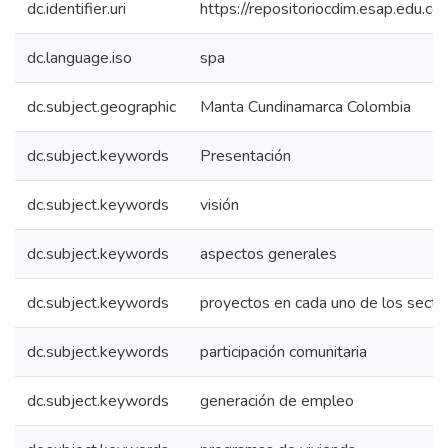
dc.identifier.uri
https://repositoriocdim.esap.edu.
dc.language.iso
spa
dc.subject.geographic
Manta Cundinamarca Colombia
dc.subject.keywords
Presentación
dc.subject.keywords
visión
dc.subject.keywords
aspectos generales
dc.subject.keywords
proyectos en cada uno de los secto
dc.subject.keywords
participación comunitaria
dc.subject.keywords
generación de empleo