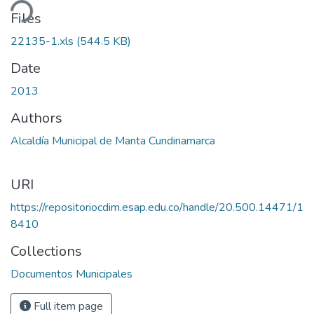
ding...
Files
22135-1.xls
(544.5 KB)
Date
2013
Authors
Alcaldía Municipal de Manta Cundinamarca
URI
https://repositoriocdim.esap.edu.co/handle/20.500.14471/1
8410
Collections
Documentos Municipales
Full item page