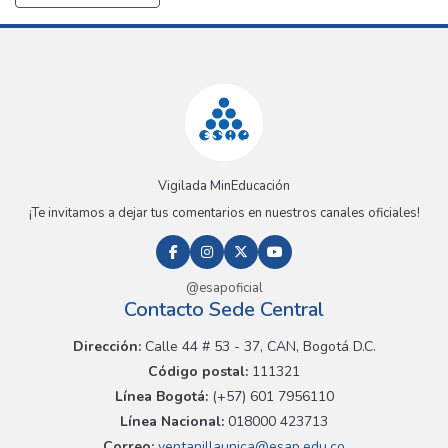
Vigilada MinEducación
¡Te invitamos a dejar tus comentarios en nuestros canales oficiales!
@esapoficial
Contacto Sede Central
Dirección:
Calle 44 # 53 - 37, CAN, Bogotá D.C.
Código postal:
111321
Línea Bogotá:
(+57) 601 7956110
Línea Nacional:
018000 423713
Correo:
ventanillaunica@esap.edu.co