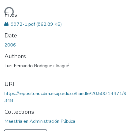
ding...
Files
9972-1.pdf
(862.89 KB)
Date
2006
Authors
Luis Fernando Rodriguez Ibagué
URI
https://repositoriocdim.esap.edu.co/handle/20.500.14471/9
348
Collections
Maestría en Administración Pública