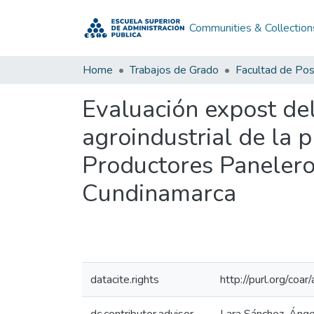
Communities & Collection
Home
Trabajos de Grado
Facultad de Po
Evaluación expost del
agroindustrial de la 
Productores Paneler
Cundinamarca
datacite.rights
http://purl.org/coa