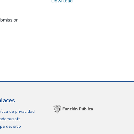
Download
ubmission
nlaces
ítica de privacidad
ademusoft
pa del sitio