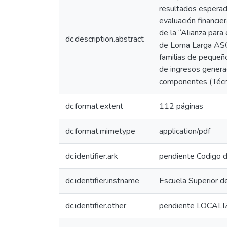
resultados esperad
evaluación financie
de la “Alianza para
dc.description.abstract
de Loma Larga ASOL
familias de pequeñ
de ingresos generad
componentes (Técni
dc.format.extent
112 páginas
dc.format.mimetype
application/pdf
dc.identifier.ark
pendiente Codigo d
dc.identifier.instname
Escuela Superior d
dc.identifier.other
pendiente LOCAL