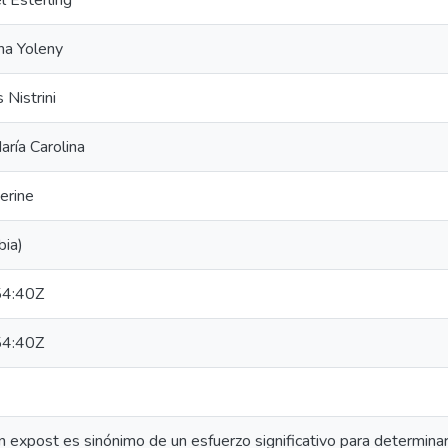
l Esterling
ha Yoleny
 Nistrini
aría Carolina
erine
bia)
4:40Z
4:40Z
n expost es sinónimo de un esfuerzo significativo para determinar