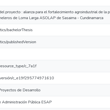
el proyecto : alianza para el fortalecimiento agroindustrial de la
neleros de Loma Larga ASOLAP de Sasaima - Cundinamarca
tics/bachelorThesis
tics/publishedVersion
r/resource_type/c_7a1f
oar/versión/c_e19f295774971610
 Proyectos de Desarrollo
e Administración Pública ESAP