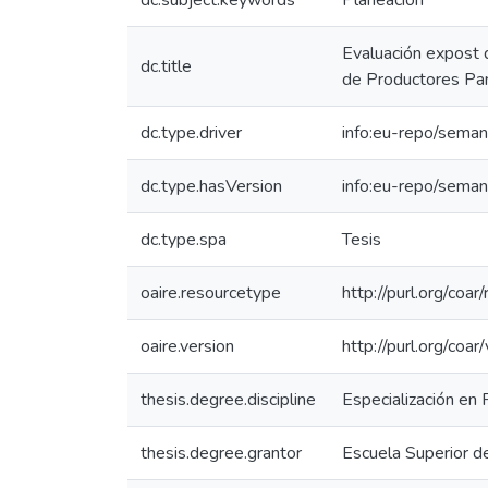
dc.subject.keywords
Planeación
Evaluación expost d
dc.title
de Productores Pa
dc.type.driver
info:eu-repo/seman
dc.type.hasVersion
info:eu-repo/seman
dc.type.spa
Tesis
oaire.resourcetype
http://purl.org/coa
oaire.version
http://purl.org/c
thesis.degree.discipline
Especialización en
thesis.degree.grantor
Escuela Superior d