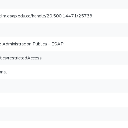
iocdim.esap.edu.co/handle/20.500.14471/25739
e Administración Pública – ESAP
tics/restrictedAccess
rial