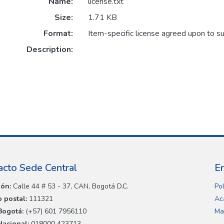
Name:
license.txt
Size:
1.71 KB
Format:
Item-specific license agreed upon to s
Description:
acto Sede Central
E
ión:
Calle 44 # 53 - 37, CAN, Bogotá D.C.
Pol
 postal:
111321
Ac
Bogotá:
(+57) 601 7956110
Ma
Nacional:
018000 423713