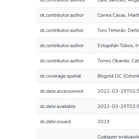
dc.contributor.advisor
Lara Sánchez, Ánge
dc.contributor.author
Correa Casas, Mart
dc.contributor.author
Toro Teherán, Derlis
dc.contributor.author
Estupiñán Tobos, M
dc.contributor.author
Torres Obando, Cat
dc.coverage.spatial
Bogotá D.C (Colom
dc.date.accessioned
2022-03-29T02:5
dc.date.available
2022-03-29T02:5
dc.date.issued
2019
Cualquier evaluació