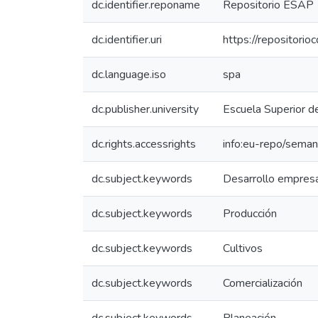
dc.identifier.reponame
Repositorio ESAP
dc.identifier.uri
https://repositor
dc.language.iso
spa
dc.publisher.university
Escuela Superior d
dc.rights.accessrights
info:eu-repo/seman
dc.subject.keywords
Desarrollo empresa
dc.subject.keywords
Producción
dc.subject.keywords
Cultivos
dc.subject.keywords
Comercialización