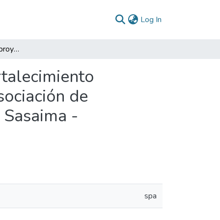
(current)
Log In
Evaluación expost del proyecto : alianza para el fortalecimiento agroindustrial de la producción de panela con la Asociación de Productores Paneleros de Loma Larga ASOLAP de Sasaima - Cundinamarca
rtalecimiento
sociación de
 Sasaima -
spa