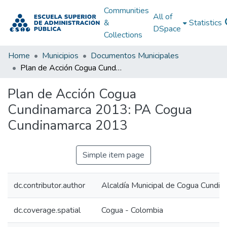
Communities
All of
&
Statistics
DSpace
Collections
Home
Municipios
Documentos Municipales
Plan de Acción Cogua Cundinamarca 2013: PA Cogua Cundinamarca 2013
Plan de Acción Cogua
Cundinamarca 2013: PA Cogua
Cundinamarca 2013
Simple item page
dc.contributor.author
Alcaldía Municipal de Cogua Cundin
dc.coverage.spatial
Cogua - Colombia