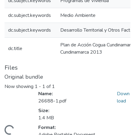
dc.subject.keywords
Programas de Vivienda
dc.subject.keywords
Medio Ambiente
dc.subject.keywords
Desarrollo Territorial y Otros Facto
Plan de Acción Cogua Cundinamarc
dc.title
Cundinamarca 2013
Files
Original bundle
Now showing
1 - 1 of 1
Name:
Down
26688-1.pdf
load
Size:
1.4 MB
Format:
Adobe Portable Document