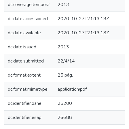
dc.coverage.temporal
2013
dc.date.accessioned
2020-10-27T21:13:18Z
dc.date.available
2020-10-27T21:13:18Z
dc.date.issued
2013
dc.date.submitted
22/4/14
dc.format.extent
25 pág.
dc.format.mimetype
application/pdf
dc.identifier.dane
25200
dc.identifier.esap
26688