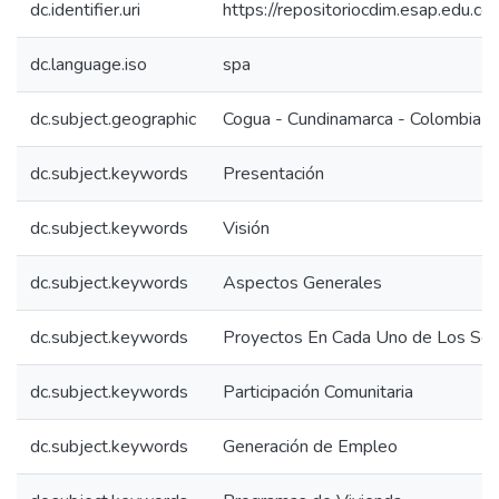
dc.identifier.uri
https://repositoriocdim.esap.edu.
dc.language.iso
spa
dc.subject.geographic
Cogua - Cundinamarca - Colombia
dc.subject.keywords
Presentación
dc.subject.keywords
Visión
dc.subject.keywords
Aspectos Generales
dc.subject.keywords
Proyectos En Cada Uno de Los Sec
dc.subject.keywords
Participación Comunitaria
dc.subject.keywords
Generación de Empleo