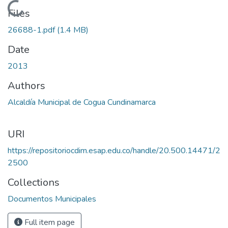
Loading...
Files
26688-1.pdf
(1.4 MB)
Date
2013
Authors
Alcaldía Municipal de Cogua Cundinamarca
URI
https://repositoriocdim.esap.edu.co/handle/20.500.14471/2
2500
Collections
Documentos Municipales
Full item page