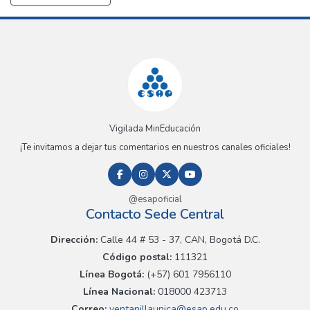
Vigilada MinEducación
¡Te invitamos a dejar tus comentarios en nuestros canales oficiales!
@esapoficial
Contacto Sede Central
Dirección:
Calle 44 # 53 - 37, CAN, Bogotá D.C.
Código postal:
111321
Línea Bogotá:
(+57) 601 7956110
Línea Nacional:
018000 423713
Correo:
ventanillaunica@esap.edu.co