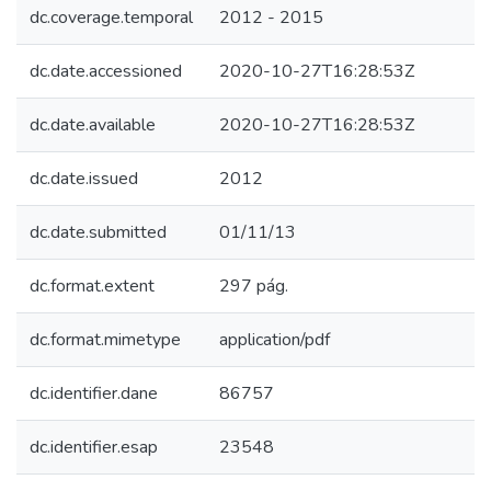
dc.coverage.temporal
2012 - 2015
dc.date.accessioned
2020-10-27T16:28:53Z
dc.date.available
2020-10-27T16:28:53Z
dc.date.issued
2012
dc.date.submitted
01/11/13
dc.format.extent
297 pág.
dc.format.mimetype
application/pdf
dc.identifier.dane
86757
dc.identifier.esap
23548