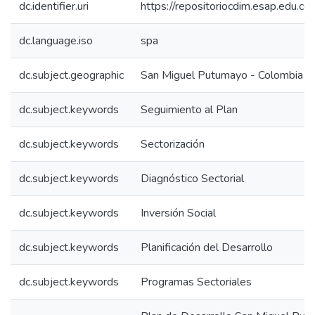
dc.identifier.uri
https://repositoriocdim.esap.edu.
dc.language.iso
spa
dc.subject.geographic
San Miguel Putumayo - Colombia
dc.subject.keywords
Seguimiento al Plan
dc.subject.keywords
Sectorización
dc.subject.keywords
Diagnóstico Sectorial
dc.subject.keywords
Inversión Social
dc.subject.keywords
Planificación del Desarrollo
dc.subject.keywords
Programas Sectoriales