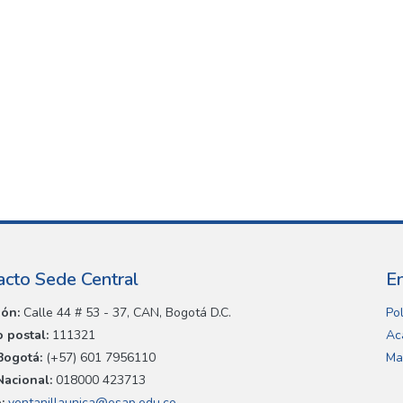
acto Sede Central
E
ión:
Calle 44 # 53 - 37, CAN, Bogotá D.C.
Pol
 postal:
111321
Ac
Bogotá:
(+57) 601 7956110
Ma
Nacional:
018000 423713
:
ventanillaunica@esap.edu.co