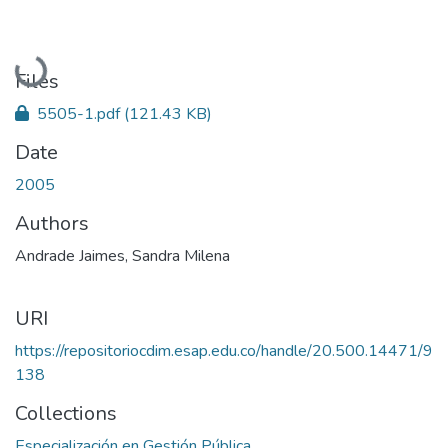
Loading...
Files
5505-1.pdf
(121.43 KB)
Date
2005
Authors
Andrade Jaimes, Sandra Milena
URI
https://repositoriocdim.esap.edu.co/handle/20.500.14471/9
138
Collections
Especialización en Gestión Pública