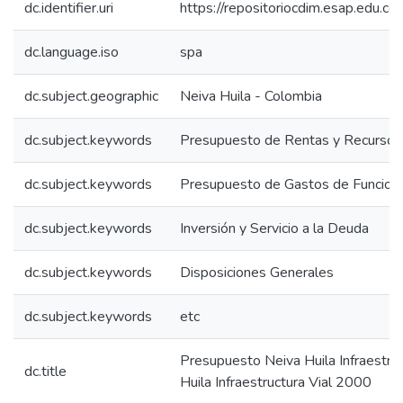
dc.identifier.uri
https://repositoriocdim.esap.edu.
dc.language.iso
spa
dc.subject.geographic
Neiva Huila - Colombia
dc.subject.keywords
Presupuesto de Rentas y Recursos 
dc.subject.keywords
Presupuesto de Gastos de Funcion
dc.subject.keywords
Inversión y Servicio a la Deuda
dc.subject.keywords
Disposiciones Generales
dc.subject.keywords
etc
Presupuesto Neiva Huila Infraestru
dc.title
Huila Infraestructura Vial 2000