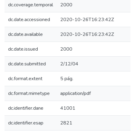
dc.coverage.temporal
2000
dc.date.accessioned
2020-10-26T16:23:42Z
dc.date.available
2020-10-26T16:23:42Z
dc.date.issued
2000
dc.date.submitted
2/12/04
dc.format.extent
5 pág.
dc.format.mimetype
application/pdf
dc.identifier.dane
41001
dc.identifier.esap
2821