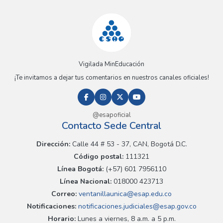
Vigilada MinEducación
¡Te invitamos a dejar tus comentarios en nuestros canales oficiales!
@esapoficial
Contacto Sede Central
Dirección:
Calle 44 # 53 - 37, CAN, Bogotá D.C.
Código postal:
111321
Línea Bogotá:
(+57) 601 7956110
Línea Nacional:
018000 423713
Correo:
ventanillaunica@esap.edu.co
Notificaciones:
notificaciones.judiciales@esap.gov.co
Horario:
Lunes a viernes, 8 a.m. a 5 p.m.