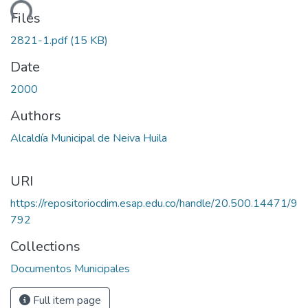
ading...
Files
2821-1.pdf
(15 KB)
Date
2000
Authors
Alcaldía Municipal de Neiva Huila
URI
https://repositoriocdim.esap.edu.co/handle/20.500.14471/9
792
Collections
Documentos Municipales
Full item page