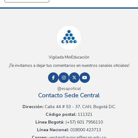
Vigilada MinEducación
¡Te invitamos a dejar tus comentarios en nuestros canales oficiales!
@esapoficial
Contacto Sede Central
Dirección:
Calle 44 # 53 - 37, CAN, Bogotá D.C.
Código postal:
111321
Línea Bogotá:
(+57) 601 7956110
Línea Nacional:
018000 423713
Correo:
ventanillaunica@esap.edu.co