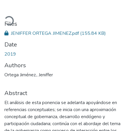
Loading...
Files
JENIFFER ORTEGA JIMENEZ.pdf
(155.84 KB)
Date
2019
Authors
Ortega Jiménez., Jeniffer
Abstract
El análisis de esta ponencia se adelanta apoyándose en
referencias conceptuales; se inicia con una aproximación
conceptual de gobernanza, desarrollo endógeno y
participación ciudadana; continúa con el abordaje del tema
de la gobernanza como proceso de interacción entre los