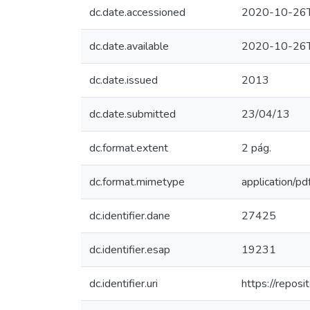
dc.date.accessioned
2020-10-26T
dc.date.available
2020-10-26T
dc.date.issued
2013
dc.date.submitted
23/04/13
dc.format.extent
2 pág.
dc.format.mimetype
application/pd
dc.identifier.dane
27425
dc.identifier.esap
19231
dc.identifier.uri
https://repos