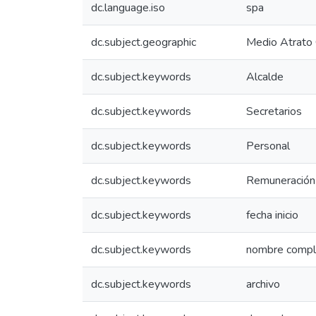
dc.language.iso
spa
dc.subject.geographic
Medio Atrato 
dc.subject.keywords
Alcalde
dc.subject.keywords
Secretarios
dc.subject.keywords
Personal
dc.subject.keywords
Remuneración
dc.subject.keywords
fecha inicio
dc.subject.keywords
nombre compl
dc.subject.keywords
archivo