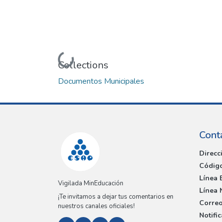
Loading...
Collections
Documentos Municipales
Cont
Direcc
Código
Línea 
Vigilada MinEducación
Línea 
¡Te invitamos a dejar tus comentarios en
Correo
nuestros canales oficiales!
Notifi