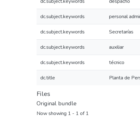
dc.subject.keywords
despacho
dc.subject.keywords
personal admin
dc.subject.keywords
Secretarías
dc.subject.keywords
auxiliar
dc.subject.keywords
técnico
dc.title
Planta de Pe
Files
Original bundle
Now showing
1 - 1 of 1