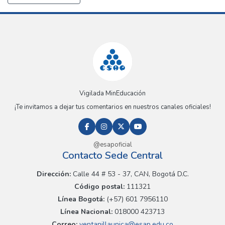
Vigilada MinEducación
¡Te invitamos a dejar tus comentarios en nuestros canales oficiales!
@esapoficial
Contacto Sede Central
Dirección:
Calle 44 # 53 - 37, CAN, Bogotá D.C.
Código postal:
111321
Línea Bogotá:
(+57) 601 7956110
Línea Nacional:
018000 423713
Correo:
ventanillaunica@esap.edu.co