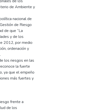
ionales de los
nisterio de Ambiente y
olítica nacional de
 Gestión de Riesgo
dad de que “La
dades y de los
 de 2012, por medio
ción, ordenación y
.
de los riesgos en las
reconoce la fuerte
sgo, ya que el empeño
ciones más fuertes y
iesgo frente a
alud de los