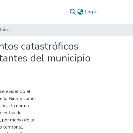
(current)
Log In
Gobernanza para la gestión del riesgo frente a eventos catastróficos naturales que afectan la vida y la salud de los habitantes del municipio de Los Santos Santander
ntos catastróficos
itantes del municipio
e evidencio el
de la Niña, y como
ficar la norma
amientas de
, por medio de la
territorial,