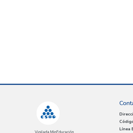
Cont
Direcc
Código
Línea 
Vigilada MinEducación