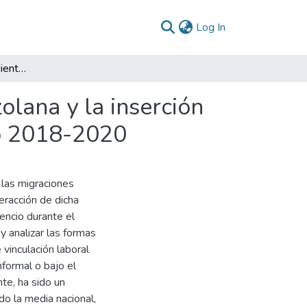
(current)
Log In
Análisis del comportamiento de la migración venezolana y la inserción al mercado laboral en Villavicencio para el periodo 2018-2020
olana y la inserción
do 2018-2020
 las migraciones
eracción de dicha
cencio durante el
y analizar las formas
 vinculación laboral
nformal o bajo el
te, ha sido un
o la media nacional,