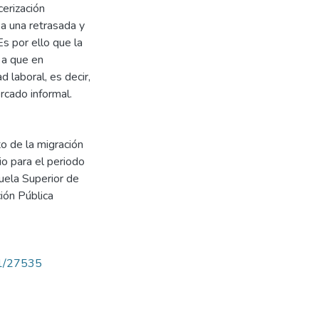
erización
 a una retrasada y
Es por ello que la
 a que en
 laboral, es decir,
rcado informal.
o de la migración
io para el periodo
uela Superior de
ión Pública
71/27535