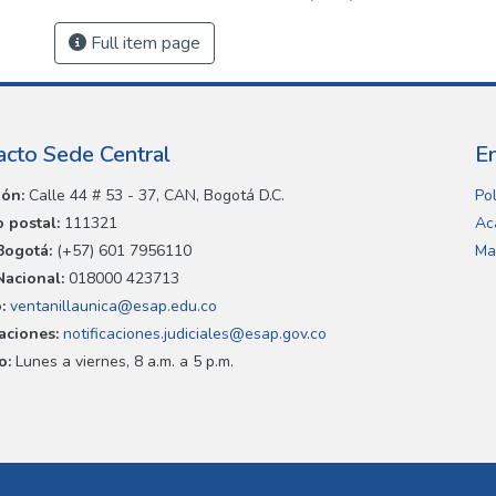
Full item page
acto Sede Central
E
ión:
Calle 44 # 53 - 37, CAN, Bogotá D.C.
Pol
 postal:
111321
Ac
Bogotá:
(+57) 601 7956110
Ma
Nacional:
018000 423713
:
ventanillaunica@esap.edu.co
caciones:
notificaciones.judiciales@esap.gov.co
o:
Lunes a viernes, 8 a.m. a 5 p.m.