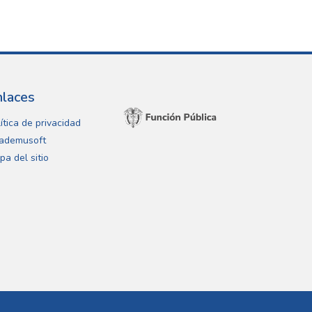
nlaces
ítica de privacidad
ademusoft
pa del sitio