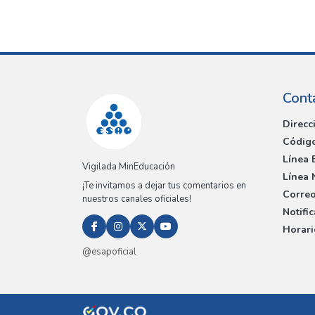
Cont
Direcc
Código
Línea 
Vigilada MinEducación
Línea 
¡Te invitamos a dejar tus comentarios en
Correo
nuestros canales oficiales!
Notifi
Horari
@esapoficial