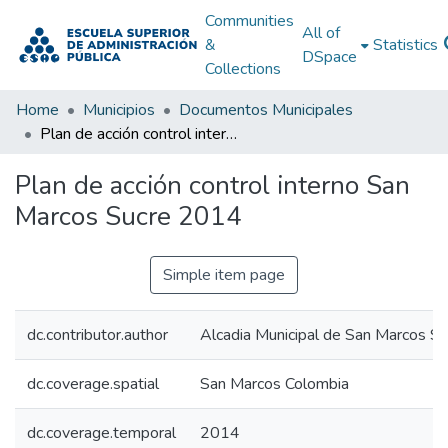
Communities
All of
&
Statistics
DSpace
Collections
Home
Municipios
Documentos Municipales
Plan de acción control interno San Marcos Sucre 2014
Plan de acción control interno San
Marcos Sucre 2014
Simple item page
dc.contributor.author
Alcadia Municipal de San Marcos Su
dc.coverage.spatial
San Marcos Colombia
dc.coverage.temporal
2014