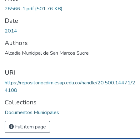
oading...
28566-1.pdf
(501.76 KB)
Date
2014
Authors
Alcadia Municipal de San Marcos Sucre
URI
https://repositoriocdim.esap.edu.co/handle/20.500.14471/2
4108
Collections
Documentos Municipales
Full item page