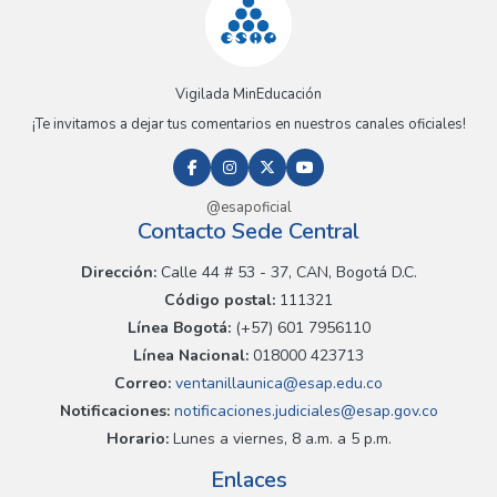
Vigilada MinEducación
¡Te invitamos a dejar tus comentarios en nuestros canales oficiales!
@esapoficial
Contacto Sede Central
Dirección:
Calle 44 # 53 - 37, CAN, Bogotá D.C.
Código postal:
111321
Línea Bogotá:
(+57) 601 7956110
Línea Nacional:
018000 423713
Correo:
ventanillaunica@esap.edu.co
Notificaciones:
notificaciones.judiciales@esap.gov.co
Horario:
Lunes a viernes, 8 a.m. a 5 p.m.
Enlaces