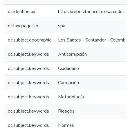
dc.identifier.uri
https://repositoriocdim.esap.edu.
dc.language.iso
spa
dc.subject.geographic
Los Santos - Santander - Colombia
dc.subject.keywords
Anticorrupción
dc.subject.keywords
Ciudadano
dc.subject.keywords
Corrupción
dc.subject.keywords
Metodología
dc.subject.keywords
Riesgos
dc.subject.keywords
Normas