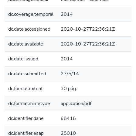
dc.coverage.temporal
2014
dc.date.accessioned
2020-10-27T22:36:21Z
dc.date.available
2020-10-27T22:36:21Z
dc.date.issued
2014
dc.date.submitted
27/5/14
dc.format.extent
30 pág.
dc.format.mimetype
application/pdf
dc.identifier.dane
68418
dc.identifier.esap
28010