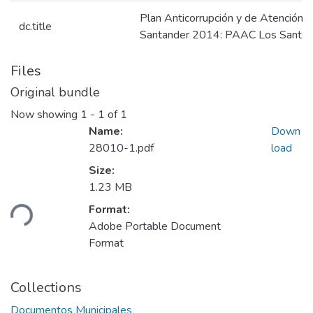
Plan Anticorrupción y de Atención 
dc.title
Santander 2014: PAAC Los Santos
Files
Original bundle
Now showing
1 - 1 of 1
Name:
Down
28010-1.pdf
load
Size:
1.23 MB
ading...
Format:
Adobe Portable Document
Format
Collections
Documentos Municipales