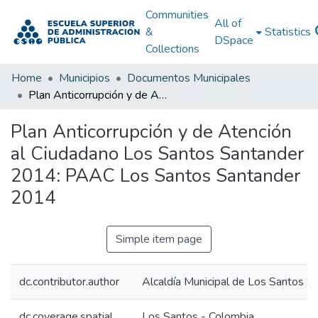
Communities
All of
&
Statistics
DSpace
Collections
Home
Municipios
Documentos Municipales
Plan Anticorrupción y de Atención al Ciudadano Los Santos Santander 2014: PAAC Los Santos Santander 2014
Plan Anticorrupción y de Atención
al Ciudadano Los Santos Santander
2014: PAAC Los Santos Santander
2014
Simple item page
dc.contributor.author
Alcaldía Municipal de Los Santos S
dc.coverage.spatial
Los Santos - Colombia