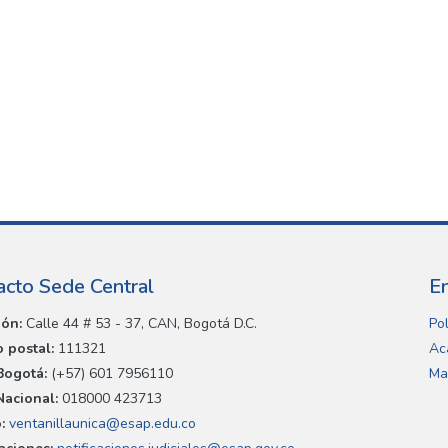
acto Sede Central
E
ión:
Calle 44 # 53 - 37, CAN, Bogotá D.C.
Pol
 postal:
111321
Ac
Bogotá:
(+57) 601 7956110
Ma
Nacional:
018000 423713
:
ventanillaunica@esap.edu.co