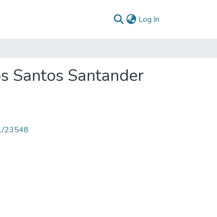
(current)
Log In
os Santos Santander
71/23548